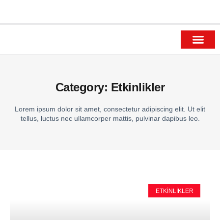
SODEV Yayınları
SODEV Akademi
SODEV Genç
SODEV Ar-Ge
SODEV Ödülleri
Category: Etkinlikler
Lorem ipsum dolor sit amet, consectetur adipiscing elit. Ut elit
tellus, luctus nec ullamcorper mattis, pulvinar dapibus leo.
ETKINLIKLER