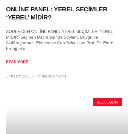
ONLİNE PANEL: YEREL SEÇİMLER
‘YEREL’ MİDİR?
SODEV’DEN ONLİNE PANEL YEREL SEÇİMLER ‘YEREL’
MİDİR?Seçmen Davranışında Söylem, Duygu ve
AkılAraştırmacı-Ekonomist Can Selçuki ve Prof. Dr. Emre
Erdoğan’ın
READ MORE
17 Kasım 2023
Yorum yapılmamış
ALLGEMEIN