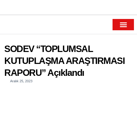
SODEV Yayınları
SODEV Akademi
SODEV Genç
SODEV Ar-Ge
SODEV Ödülleri
SODEV “TOPLUMSAL
KUTUPLAŞMA ARAŞTIRMASI
RAPORU” Açıklandı
Aralık 25, 2023