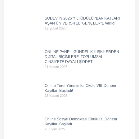
SODEV’İN 2025 YILI ÖDÜLÜ “BARİKATLARI
AŞAN ÜNİVERSİTELİ GENÇLER”E verildi.
19 Şubat 2026
ONLİNE PANEL: GÜNDELİK İLİŞKİLERDEN
DİJİTAL BİÇİMLERE: TOPLUMSAL
CİNSİYETE DAYALI ŞİDDET
21 Kasım 2025
Online Yerel Yönetimler Okulu VIII. Dönem
Kayıtları Başladı!
13 Kasım 2025
Online Sosyal Demokrasi Okulu IX. Dönem
Kayıtları Başladı
25 Eylül 2025