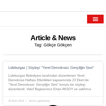
SODEV Yayınları
SODEV Akademi
SODEV Genç
SODEV Ar-Ge
SODEV Ödülleri
Article & News
Tag: Gökçe Gökçen
Lüleburgaz | Söyleşi: “Yerel Demokrasi: Gençliğin Sesi”
Lüleburgaz Belediyesi tarafından düzenlenen Yerel
Demokrasi Haftası Etkinlikleri kapsamında 23 Ekim’de
“Yerel Demokrasi: Gençliğin Sesi” konulu bir söyleşi
düzenlendi. Vakıf Başkanımız Ertan AKSOY ve vakfımız
25 Ekim 2019
Yorum yapılmamış