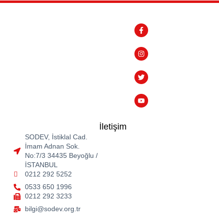
İletişim
SODEV, İstiklal Cad.
İmam Adnan Sok.
No:7/3 34435 Beyoğlu /
İSTANBUL
0212 292 5252
0533 650 1996
0212 292 3233
bilgi@sodev.org.tr