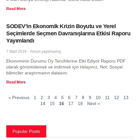
Read More
SODEV’in Ekonomik Krizin Boyutu ve Yerel
Seçimlerde Seçmen Davranışlarına Etkisi Raporu
Yayımlandı
7 Mart 2019
Yorum yapılmamış
Ekonominin Durumu Oy Tercihlerine Etki Ediyor Raporu PDF
olarak görüntülemek ve indirmek için tıklayınız. Not: Sosyal
bilimciler araştırmanın datasını
Read More
« Previous
1
2
3
4
5
6
7
8
9
10
11
12
13
14
15
16
17
18
Next »
Popular Posts