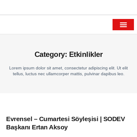
SODEV Yayınları
SODEV Akademi
SODEV Genç
SODEV Ar-Ge
SODEV Ödülleri
Category: Etkinlikler
Lorem ipsum dolor sit amet, consectetur adipiscing elit. Ut elit
tellus, luctus nec ullamcorper mattis, pulvinar dapibus leo.
Evrensel – Cumartesi Söyleşisi | SODEV
Başkanı Ertan Aksoy