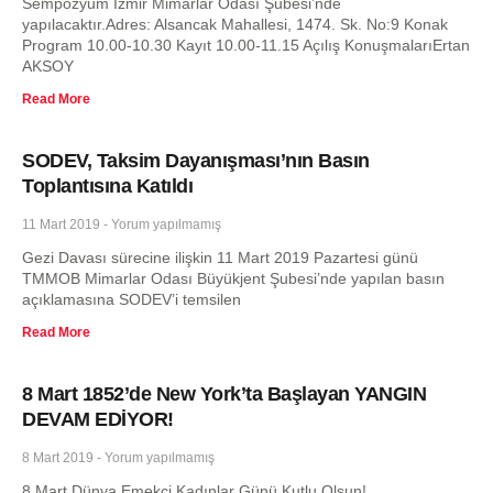
Sempozyum İzmir Mimarlar Odası Şubesi’nde
yapılacaktır.Adres: Alsancak Mahallesi, 1474. Sk. No:9 Konak
Program 10.00-10.30 Kayıt 10.00-11.15 Açılış KonuşmalarıErtan
AKSOY
Read More
SODEV, Taksim Dayanışması’nın Basın
Toplantısına Katıldı
11 Mart 2019
Yorum yapılmamış
Gezi Davası sürecine ilişkin 11 Mart 2019 Pazartesi günü
TMMOB Mimarlar Odası Büyükjent Şubesi’nde yapılan basın
açıklamasına SODEV’i temsilen
Read More
8 Mart 1852’de New York’ta Başlayan YANGIN
DEVAM EDİYOR!
8 Mart 2019
Yorum yapılmamış
8 Mart Dünya Emekçi Kadınlar Günü Kutlu Olsun!